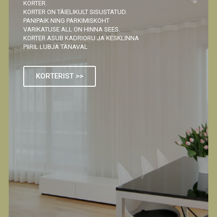
KORTER.
KORTER ON TÄIELIKULT SISUSTATUD.
PANIPAIK NING PARKIMISKOHT
VARIKATUSE ALL ON HINNA SEES.
KORTER ASUB KADRIORU JA KESKLINNA
PIIRIL LUBJA TÄNAVAL
KORTERIST >>